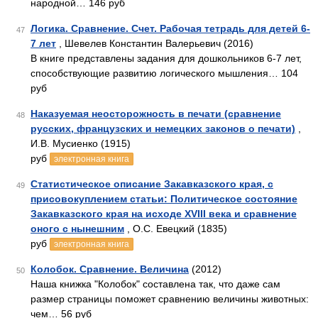
народной… 146 руб
Логика. Сравнение. Счет. Рабочая тетрадь для детей 6-
47
7 лет
, Шевелев Константин Валерьевич (2016)
В книге представлены задания для дошкольников 6-7 лет,
способствующие развитию логического мышления… 104
руб
Наказуемая неосторожность в печати (сравнение
48
русских, французских и немецких законов о печати)
,
И.В. Мусиенко (1915)
руб
электронная книга
Статистическое описание Закавказского края, с
49
присовокуплением статьи: Политическое состояние
Закавказского края на исходе XVIII века и сравнение
оного с нынешним
, О.С. Евецкий (1835)
руб
электронная книга
Колобок. Сравнение. Величина
(2012)
50
Наша книжка "Колобок" составлена так, что даже сам
размер страницы поможет сравнению величины животных:
чем… 56 руб